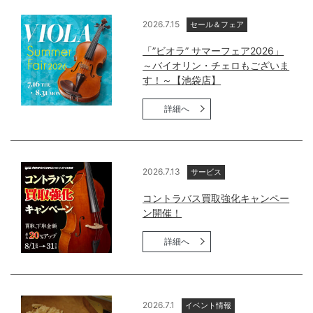
2026.7.15
セール＆フェア
「”ビオラ” サマーフェア2026」
～バイオリン・チェロもございま
す！～【池袋店】
詳細へ
2026.7.13
サービス
コントラバス買取強化キャンペー
ン開催！
詳細へ
2026.7.1
イベント情報