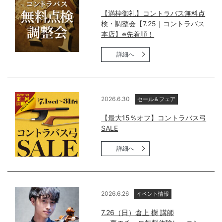
【満枠御礼】コントラバス無料点
検・調整会【7.25｜コントラバス
本店】※先着順！
詳細へ
2026.6.30
セール＆フェア
【最大15％オフ】コントラバス弓
SALE
詳細へ
2026.6.26
イベント情報
7.26（日）倉上 樹 講師