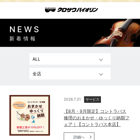
NEWS
新着情報
2026.7.31
サービス
【8月・9月限定】コントラバス
修理のおまかせ・ゆっくり納期フ
ェア｜【コントラバス本店】
詳細へ