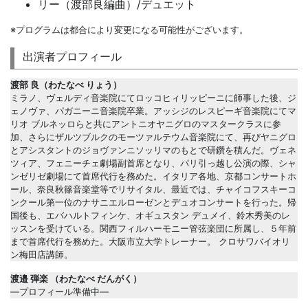
リー（渡部良編曲）/デュエット
※プログラムは都合により変更になる可能性がございます。
出演者プロフィール
渡部 良（わたなべ りょう）
ミラノ、ヴェルディ音楽院にてロッコヒィリッピーニに師事した後、ジ
ェノヴァ、パガニーニ音楽院卒業。アッシジのレスピーギ音楽院にてマ
リオ ブルネッロらと共にアントニオヤニグロのマスタークラスに参
加、さらにザルツブルクのモーツァルテウム音楽院にて、再びヤニグロ
とアシスタントのジョヴァンニソッリマのもとで研鑽を積んだ。ヴェネ
ツィア、フェニーチェ劇場副首席となり、パリ引っ越し公演の際、シャ
ンゼリゼ劇場にて首席代行を務めた。イタリア各地、京都コンサートホ
ール、奈良秋篠音楽堂等でリサイタル、最近では、チャイコフスキーコ
ンクール第一位のナサニエルローゼンとデュオコンサートを行った。帰
国後も、エバハルトフィンケ、オギュスタン デュメイ、鈴木秀美のレ
ッスンを受けている。関西フィルハーモニー管弦楽団に所属し、５年前
まで首席代行を務めた。大阪市立大学トレーナー。 クロサワバイオリ
ン梅田店講師。
渡邉 弾楽 （わたなべ だんがく）
―プロフィール準備中―