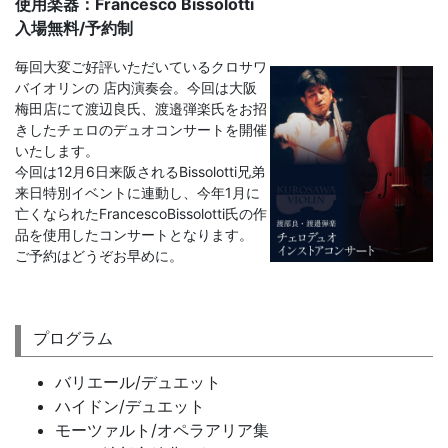
使用楽器：Francesco Bissolotti
入場無料/予約制
毎回大変ご好評いただいているクロサワ
バイオリンの 店内演奏会。今回は大阪
梅田店にて渡辺良氏、渡邉弾楽氏をお招
きしたチェロのデュオコンサートを開催
いたします。
今回は12月6日来阪されるBissolotti兄弟
来日特別イベントに連動し、今年1月に
亡くなられたFrancescoBissolotti氏の作
品を使用したコンサートとなります。
ご予約はどうぞお早めに。
プログラム
バリエール/デュエット
ハイドン/デュエット
モーツァルト/オペラアリア集