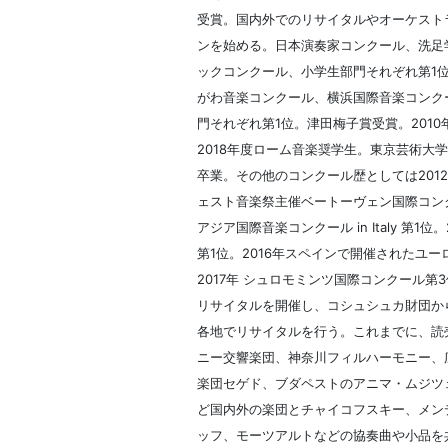
受賞。国内外でのリサイタルやオーケスト
ンを始める。日本演奏家コンクール、洗足
ックコンクール、小学生部門それぞれ第1
がわ音楽コンクール、横浜国際音楽コンク
門それぞれ第1位。津田梅子賞受賞。201
2018年度ローム音楽奨学生。東京芸術大
卒業。その他のコンクール歴としては201
ェスト音楽祭主催ベートーヴェン国際コンク
アジア国際音楽コンクール in Italy 第1位
第1位。2016年スペインで開催されたユーロ
2017年 シュロモミンツ国際コンクール第
リサイタルを開催し、コシュシュカ財団か
各地でリサイタルを行う。これまでに、読
ニー交響楽団、神奈川フィルハーモニー、
楽団セゲド、ブダペストのアニマ・ムジツ
ど国内外の楽団とチャイコフスキー、メン
ッフ、モーツアルトなどの協奏曲や小品を