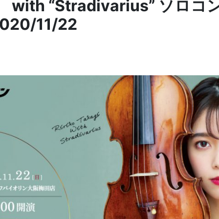
with “Stradivarius” 
0/11/22