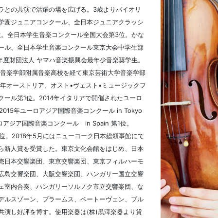
ラとの共演で活躍の場を広げる。3歳よりバイオリ
学園ジュニアコンクール、全日本ジュニアクラッシ
位。全日本学生音楽コンクール全国大会第3位。かな
ール、全日本学生音楽コンクール東京大会中学生部
0年度財団法人 ヤマハ音楽振興会最年少音楽奨学生。
学音楽学部附属音楽高校を経て東京芸術大学音楽学部
2年オーストリア、オスト•ヴェスト•ミュージックフ
ール第1位。2014年イタリアで開催されたユーロ
。2015年ユーロアジア国際音楽コンクール in Tokyo
アジア国際音楽コンクール in Spain 第1位。
3位。2018年5月にはニューヨーク日本総領事館にて
ら新人賞を受賞した。東京文化会館をはじめ、日本
売日本交響楽団、東京交響楽団、東京フィルハーモ
広島交響楽団、大阪交響楽団、ハンガリー国立交響
ェ室内合奏、ハンガリーソルノク市立交響楽団、な
デルスゾーン、ブラームス、ベートーヴェン、ブル
共演し好評を博す。使用楽器は(株)黒澤楽器より貸