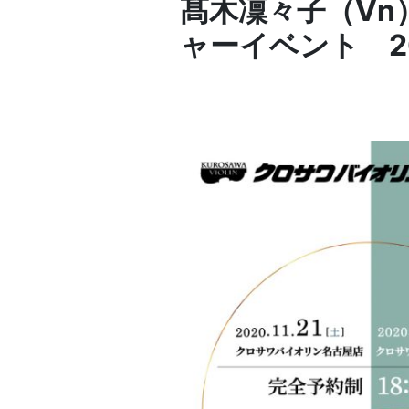
髙木凜々子（Vn） 
ャーイベント 202