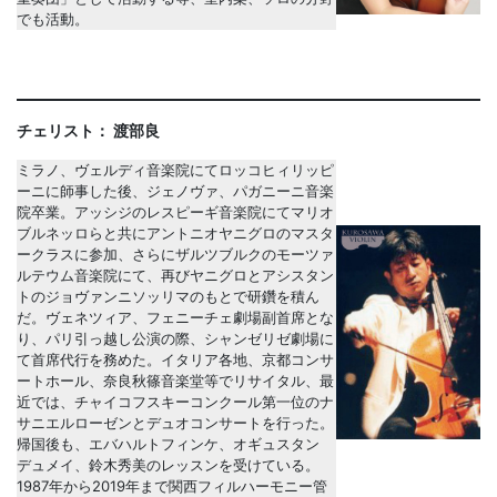
でも活動。
チェリスト： 渡部良
ミラノ、ヴェルディ音楽院にてロッコヒィリッピ
ーニに師事した後、ジェノヴァ、パガニーニ音楽
院卒業。アッシジのレスピーギ音楽院にてマリオ
ブルネッロらと共にアントニオヤニグロのマスタ
ークラスに参加、さらにザルツブルクのモーツァ
ルテウム音楽院にて、再びヤニグロとアシスタン
トのジョヴァンニソッリマのもとで研鑽を積ん
だ。ヴェネツィア、フェニーチェ劇場副首席とな
り、パリ引っ越し公演の際、シャンゼリゼ劇場に
て首席代行を務めた。イタリア各地、京都コンサ
ートホール、奈良秋篠音楽堂等でリサイタル、最
近では、チャイコフスキーコンクール第一位のナ
サニエルローゼンとデュオコンサートを行った。
帰国後も、エバハルトフィンケ、オギュスタン
デュメイ、鈴木秀美のレッスンを受けている。
1987年から2019年まで関西フィルハーモニー管