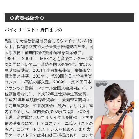
◇演奏者紹介◇
バイオリニスト： 野口まつの
8歳より天理教音楽研究会にてヴァイオリンを始
める。愛知県立芸術大学音楽学部器楽科卒業。同
大学院博士前期課程弦楽器領域を首席修了。
1999年、2000年、MBSこども音楽コンクール重
奏部門において二年連続全国大会第1位。文部大
臣奨励賞受賞。2001年小泉和裕指揮、京都市交
響楽団と共演。2004年、第58回全日本学生音楽
コンクール高校の部入選。2009年、第19回日本
クラシック音楽コンクール全国大会第4位（1、2
位該当者なし）。平成22年度優秀学生賞受賞。
平成22年度成績優秀者奨学生。愛知県立芸術大
学定期演奏会、卒業演奏会に選抜により出演。室
内楽の楽しみ、室内楽の夕べ等に出演。2012年
天理、名古屋においてリサイタルを開催。大学主
催の演奏会にて、F.アゴスティーニ氏ソリストの
もと、コンサートミス トレスを務める。また大
学オーケストラでは外山雄三指揮のもと、コンサ