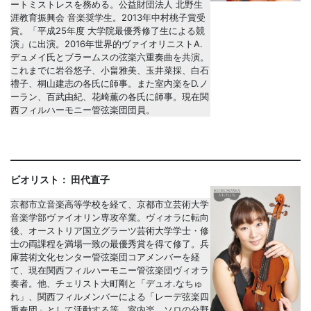
ートミストレスを務める。公益財団法人 北野生
涯教育振興会 音楽奨学生。2013年中村桃子賞受
賞。「平成25年度 大学院最優秀修了生による競
演」に出演。2016年世界的ヴァイオリニストA.
デュメイ氏とブラームスの弦楽六重奏曲を共演。
これまでに岩谷悠子、小畠雅美、玉井菜採、白石
禮子、桐山建志の各氏に師事。また室内楽をD.ノ
ーラン、百武由紀、花崎薫の各氏に師事。現在関
西フィルハーモニー管弦楽団団員。
ビオリスト： 田代直子
京都市立音楽高等学校を経て、京都市立芸術大学
音楽学部ヴァイオリン専攻卒業。ヴィオラに転向
後、オーストリア国立グラーツ芸術大学学士・修
士の両課程を満場一致の最優秀賞を得て修了。兵
庫芸術文化センター管弦楽団コアメンバーを経
て、現在関西フィルハーモニー管弦楽団ヴィオラ
奏者。他、チェリスト大町剛と「デュオ.なちゅ
れ」、関西フィルメンバーによる「レーデ弦楽四
重奏団」として活動する等、室内楽、ソロの分野