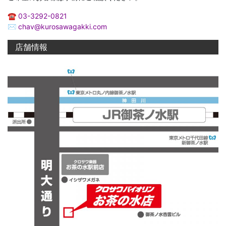
☎︎
03-3292-0821
✉︎
chav@kurosawagakki.com
店舗情報