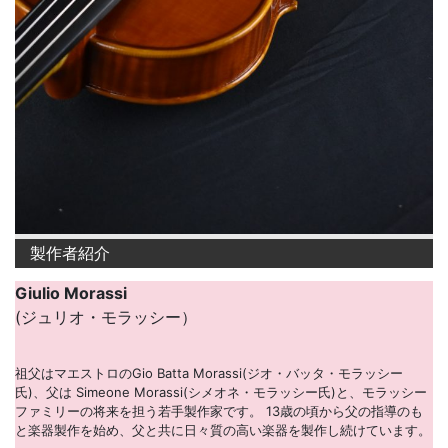
製作者紹介
Giulio Morassi
(ジュリオ・モラッシー）
祖父はマエストロのGio Batta Morassi(ジオ・バッタ・モラッシー
氏)、父は Simeone Morassi(シメオネ・モラッシー氏)と、モラッシー
ファミリーの将来を担う若手製作家です。 13歳の頃から父の指導のも
と楽器製作を始め、父と共に日々質の高い楽器を製作し続けています。