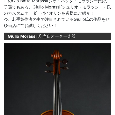
ロのGio Batta Morassi(ジオ・バッタ・モラッシー氏)の
子孫でもある、Giulio Morassi(ジュリオ・モラッシー）氏
のカスタムオーダーバイオリンを皆様にご紹介！
今、若手製作者の中で注目されているGiulio氏の作品をぜ
ひ当店にてお試しください！
Giulio Morassi
氏 当店オーダー楽器