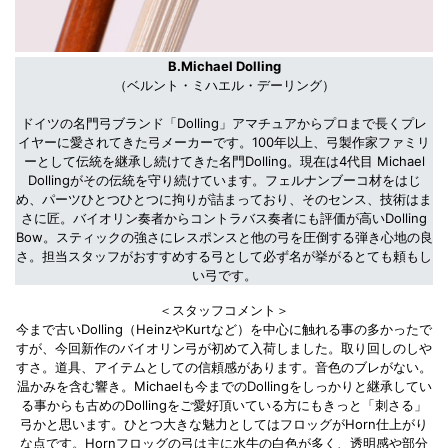
B.Michael Dolling
（ベルント・ミハエル・デーリング）
ドイツの名門弓ブランド「Dolling」アマチュアからプロまで長くプレ
イヤーに愛されてきた弓メーカーです。100年以上、弓製作家ファミリ
ーとして伝統を継承し続けてきた名門Dolling。現在は4代目 Michael
Dollingがその伝統を守り続けています。フェルナンブーコ材をはじ
め、パーツひとつひとつに拘りが詰まっており、そのセンス、技術はま
さに匠。バイオリン奏者からコントラバス奏者にも評価が高いDolling
Bow。スティックの強さにレスポンスと他の弓を圧倒する弾き心地の良
さ。担当スタッフがおすすめする弓として必ず名が挙がるとても頼もし
い弓です。
＜スタッフコメント＞
今まで古いDolling（HeinzやKurtなど）を中心に触れる事の多かったで
すが、今回新作のバイオリン弓が初めて入荷しました。取り回しのしや
すさ。道具、アイテムとしての信頼感があります。音色のブレがない。
温かみを含む響き。Michaelも今までのDollingをしっかりと継承してい
る事からも古めのDollingをご愛好頂いている方にもきっと「刺さる」
弓かと思います。ひとつ大きな魅力としてはフロッグがHorn仕上がり
な点です。Hornフロッグの弓は主に水牛の白色が多く、透明感や部分