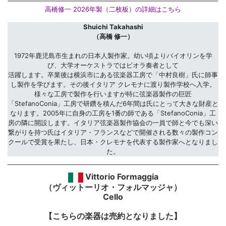
高橋修一 2026年製（二枚板）の詳細はこちら
Shuichi Takahashi
（高橋 修一）
1972年鹿児島市生まれの日本人製作家。幼い頃よりバイオリンを学
び、大学オーケストラではビオラ奏者として
活躍します。卒業後は横浜市にある弦楽器工房で「中村良樹」氏に師事
し製作を学びます。その後イタリア クレモナに渡り製作学校へ入学。
様々な工房で製作を行いますが特に弦楽器製作の巨匠
「StefanoConia」工房で研鑽を積んだ6年間は氏にとって大きな財産と
なります。2005年に自身の工房を1番の師である「StefanoConia」工
房の隣に開設します。イタリア弦楽器製作協会の一員で師と今でも深い
繋がりを持つ氏はイタリア・フランスなどで開催される数々の製作コン
クールで受賞を果たし、日本・クレモナを代表する製作家へとなりまし
た。
Vittorio Formaggia
（ヴィットーリオ・フォルマッジャ）
Cello
【こちらの楽器は売約となりました】