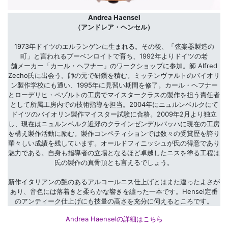
Andrea Haensel
（アンドレア・ヘンセル）
1973年ドイツのエルランゲンに生まれる。その後、「弦楽器製造の
町」と言われるブーベンロイトで育ち、1992年よりドイツの老
舗メーカー「カール・ヘフナー」のワークショップに参加。師 Alfred
Zecho氏に出会う。師の元で研鑽を積む。ミッテンヴァルトのバイオリ
ン製作学校にも通い、1995年に見習い期間を修了。カール・ヘフナー
とローデリヒ・ペゾルトの工房でマイスタークラスの製作を担う責任者
として所属工房内での技術指導を担当。2004年にニュルンベルクにて
ドイツのバイオリン製作マイスター試験に合格。2009年2月より独立
し、現在はニュルンベルク近郊のクラインゼンデルバッハに現在の工房
を構え製作活動に励む。製作コンペティションでは数々の受賞歴を誇り
華々しい成績を残しています。オールドフィニッシュが氏の得意であり
魅力である。自身も指導者の立場となるほど卓越したニスを塗る工程は
氏の製作の真骨頂とも言えるでしょう。
新作イタリアンの艶のあるアルコールニス仕上げとはまた違ったよさが
あり、音色には落着きと柔らかな響きを纏った一本です。Hensel定番
のアンティーク仕上げにも技量の高さを充分に伺えるところです。
Andrea Haenselの詳細はこちら