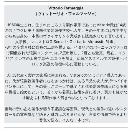
Vittorio Formaggia
（ヴィットーリオ・フォルマッジャ）
1960年生まれ。生まれたころより製作家系であったVittorio氏は14歳
の若さでクレモナ国際弦楽器製作学校へ入学。その一年後には在学中な
がらも自身の一本目のヴァイオリンを完成させ販売させたと言います。
入学後、マエストロG.Scolari・Gio batta Morassiに師事。
78年の卒業直後に自身の工房を構える。イタリアのバーニャカヴァッロ
で開催された弦楽コンクールに2度出展し、2度とも受賞。現在、イタ
リア クレマの工房で息子 二コラを加え、伝統的スタイルでの製作・バ
ロック楽器の修復中心に活動している。
氏は3代続く製作の家系に生まれる。Vittorioの父はピアノ職人であっ
た。氏が弦楽器製作者になるきっかけは、ある日父の友人が持つバイオ
リンを目にして、その美しさに一目で魅了され弦楽器製作職人になる事
を目指し始めたという。若くから着実に技術を身に着け、実力も確かな
才能あふれる製作家の若き作品となっております。
当時の勢いある製作が纏う不思議な雰囲気。現代との製作の違いやスク
ロールの雰囲気など語ると魅力は尽きませんが、言葉や情報で語るより
音色で語る。そんな一本です。