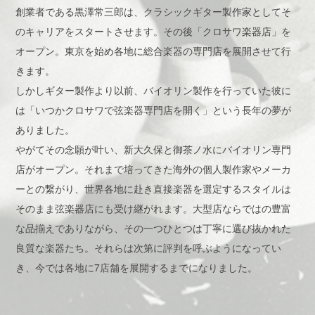
創業者である黒澤常三郎は、クラシックギター製作家としてそ
のキャリアをスタートさせます。その後「クロサワ楽器店」を
オープン。東京を始め各地に総合楽器の専門店を展開させて行
きます。
しかしギター製作より以前、バイオリン製作を行っていた彼に
は「いつかクロサワで弦楽器専門店を開く」という長年の夢が
ありました。
やがてその念願が叶い、新大久保と御茶ノ水にバイオリン専門
店がオープン。それまで培ってきた海外の個人製作家やメーカ
ーとの繋がり、世界各地に赴き直接楽器を選定するスタイルは
そのまま弦楽器店にも受け継がれます。大型店ならではの豊富
な品揃えでありながら、その一つひとつは丁寧に選び抜かれた
良質な楽器たち。それらは次第に評判を呼ぶようになってい
き、今では各地に7店舗を展開するまでになりました。