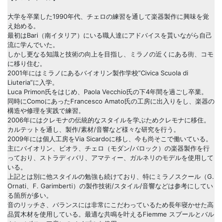
大学を卒業した1990年代、チェロの練習を通して楽器製作に興味を覚
え始める。
最初はBari（南イタリア）にいる職人達にアドバイスを貰いながら自己
流に学んでいた。
しかし更なる知識と技術の向上を目指し、ミラノの近くにある街、コモ
に移り住む。
2001年にはミラノにあるバイオリン製作学校”Civica Scuola di
Liuteria”に入学。
Luca Primon氏をはじめ、Paola Vecchio氏の下4年間を過ごし卒業。
同時にComoにあったFrancesco Amato氏の工房に出入りをし、楽器の
構造や修理を実践で練習。
2006年にはクレモナの伝統的なスタイルを学ぶためクレモナに移住。
カルテットを通し、製作/素材/音響など様々な研究を行う。
2009年には個人工房をVia Sicardoに移し、今も尚そこで働いている。
主にバイオリン、ビオラ、チェロ（モダン/バロック）の楽器製作を行
っており、ストラディバリ、アマティー、ガルネリのモデルを使用して
いる。
上記とは別に他スタイルの勉強も続けており、特にミラノスクール（G.
Ornati、F. Garimberti）の製作技術/スタイル/音響などは参考にしてい
る箇所が多い。
音のリッチさ、バランスには非常にこだわっているため長年寝かせた高
品質木材を使用している。最適な共鳴を叶えるFiemme スプールとバル