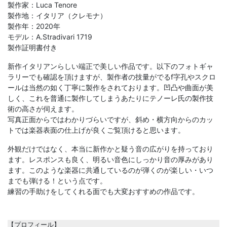
製作家：Luca Tenore
製作地：イタリア（クレモナ）
製作年：2020年
モデル：A.Stradivari 1719
製作証明書付き
新作イタリアンらしい端正で美しい作品です。以下のフォトギャ
ラリーでも確認を頂けますが、製作者の技量がでるf字孔やスクロ
ールは当然の如く丁寧に製作をされております。凹凸や曲面が美
しく、これを普通に製作してしまうあたりにテノーレ氏の製作技
術の高さが伺えます。
写真正面からではわかりづらいですが、斜め・横方向からのカッ
トでは楽器表面の仕上げが良くご覧頂けると思います。
外観だけではなく、本当に新作かと疑う音の広がりを持っており
ます。レスポンスも良く、明るい音色にしっかり音の厚みがあり
ます。このような楽器に共通しているのが弾くのが楽しい・いつ
までも弾ける！という点です。
練習の手助けをしてくれる面でも大変おすすめの作品です。
【プロフィール】