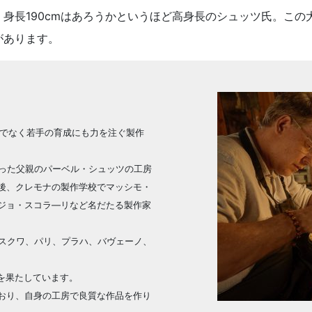
身長190cmはあろうかというほど高身長のシュッツ氏。この
があります。
けでなく若手の育成にも力を注ぐ製作
あった父親のパーベル・シュッツの工房
後、クレモナの製作学校でマッシモ・
ジョ・スコラ―リなど名だたる製作家
モスクワ、パリ、プラハ、バヴェーノ、
を果たしています。
おり、自身の工房で良質な作品を作り