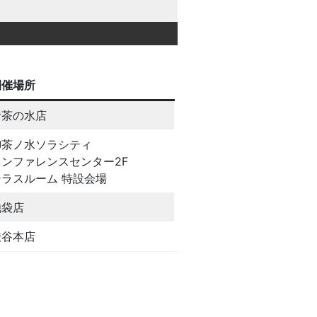
開催場所
お茶の水店
御茶ノ水ソラシティ
カンファレンスセンター2F
テラスルーム 特設会場
池袋店
渋谷本店