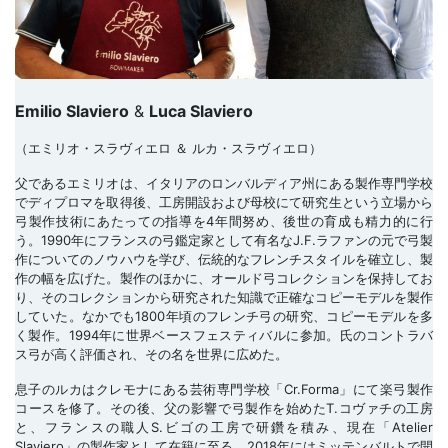
Emilio Slaviero
&
Luca Slaviero
（エミリオ・スラヴィエロ ＆ ルカ・スラヴィエロ）
父であるエミリオは、イタリアのロンバルディア州にある製作専門学校
でディプロマを取得後、工房開設および母校にて研究生という立場から
弓製作技術にあたっての指導を4年間努め、後世の育成も精力的に行
う。1990年にフランスの弓鑑定家として有名なJ.F.ラファンの元で弓製
作についてのノウハウを学び、伝統的なフレンチスタイルを確立し、製
作の幅を広げた。製作のほかに、オールド弓コレクションを保持してお
り、そのコレクションから研究された知識で正確なコピーモデルを製作
していた。なかでも1800年頃のフレンチ弓の研究、コピーモデルを多
く製作。1994年に世界ベースフェスティバルに参加。氏のコントラバ
ス弓が高く評価され、その名を世界に広めた。
息子のルカはクレモナにある芸術専門学校「Cr.Forma」にて楽弓製作
コースを修了。その後、父の影響で弓製作を始めたT.コヴァチの工房
と、フランスの職人S.ビゴの工房で研鑽を積み、現在「Atelier
Slaviero」の製作家として在籍に至る。2018年にはミッテンバルトで開