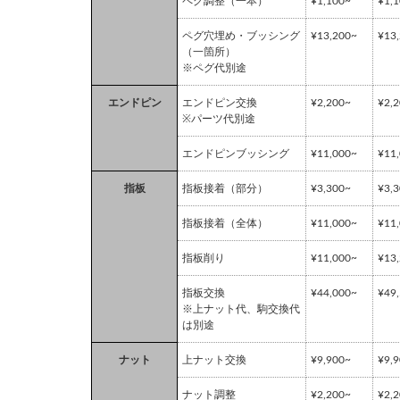
ペグ調整（一本）
¥1,100~
¥1,
ペグ穴埋め・ブッシング
¥13,200~
¥13
（一箇所）
※ペグ代別途
エンドピン
エンドピン交換
¥2,200~
¥2,
※パーツ代別途
エンドピンブッシング
¥11,000~
¥11
指板
指板接着（部分）
¥3,300~
¥3,
指板接着（全体）
¥11,000~
¥11
指板削り
¥11,000~
¥13
指板交換
¥44,000~
¥49
※上ナット代、駒交換代
は別途
ナット
上ナット交換
¥9,900~
¥9,
ナット調整
¥2,200~
¥2,