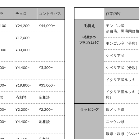
ラ
チェロ
コントラバス
作業内容
,100
¥24,200
¥44,000~
毛替え
モンゴル産
※白毛、黒毛同価
(毛量多め
¥17,600
-
プラス¥1,650)
モンゴル産（分数
,000
¥33,000
-
シベリア産
200~
¥4,400~
¥5,500~
シベリア産（分数
イタリア産ルッキ
900~
¥19,800~
¥33,000~
イタリア産ルッキ
談
応相談
応相談
数）
100~
¥2,200~
¥2,200~
ラッピング
銀メッキ線
200~
¥4,400~
応相談
ニッケル糸
銀線・銀糸（シル