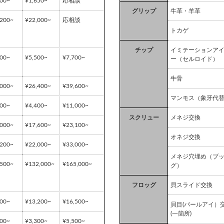
100~
¥1,650~
応相談
グリップ
牛革・羊革
,200~
¥22,000~
応相談
トカゲ
チップ
イミテーションア
200~
¥5,500~
¥7,700~
ー（セルロイド）
牛骨
,000~
¥26,400~
¥39,600~
マンモス（象牙代
300~
¥4,400~
¥11,000~
スクリュー
メネジ交換
,000~
¥17,600~
¥23,100~
オネジ交換
,200~
¥22,000~
¥33,000~
メネジ穴埋め（ブ
,500~
¥132,000~
¥165,000~
グ）
フロッグ
貝スライド交換
900~
¥13,200~
¥16,500~
貝目(パールアイ）
(一箇所)
200~
¥3,300~
¥5,500~