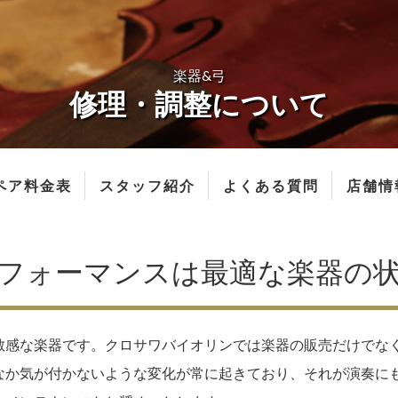
楽器&弓
修理・調整について
ペア料金表
スタッフ紹介
よくある質問
店舗情
フォーマンスは最適な楽器の
敏感な楽器です。クロサワバイオリンでは楽器の販売だけでな
なか気が付かないような変化が常に起きており、それが演奏に