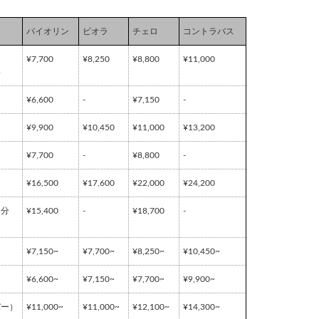
バイオリン
ビオラ
チェロ
コントラバス
¥7,700
¥8,250
¥8,800
¥11,000
格
）
¥6,600
-
¥7,150
-
¥9,900
¥10,450
¥11,000
¥13,200
）
¥7,700
-
¥8,800
-
¥16,500
¥17,600
¥22,000
¥24,200
（分
¥15,400
-
¥18,700
-
¥7,150~
¥7,700~
¥8,250~
¥10,450~
¥6,600~
¥7,150~
¥7,700~
¥9,900~
バー）
¥11,000~
¥11,000~
¥12,100~
¥14,300~