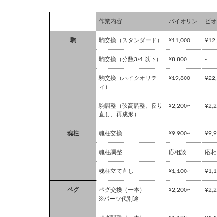
作業内容
バイオリン
ビオ
駒
駒交換（スタンダード）
¥11,000
¥12
駒交換（分数3/4 以下）
¥8,800
-
駒交換（ハイクオリテ
¥19,800
¥22
ィ）
駒調整（弦高調整、反り
¥2,200~
¥2,
直し、再成形）
魂柱
魂柱交換
¥9,900~
¥9,
魂柱調整
応相談
応相
魂柱立て直し
¥1,100~
¥1,
ペグ
ペグ交換（一本）
¥2,200~
¥2,
※パーツ代別途