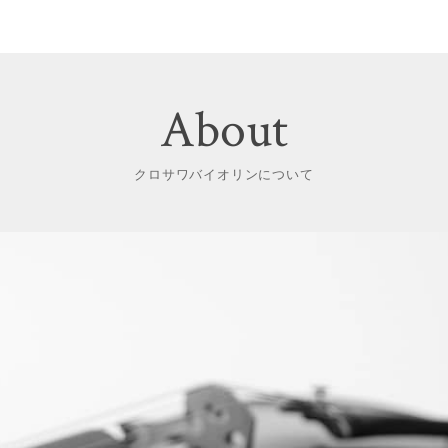
2026.6.26
7.26（日）倉上 樹 講師
ー 夏のチェロ無料体験レッスン会【渋谷本
店】ー
About
クロサワバイオリンについて