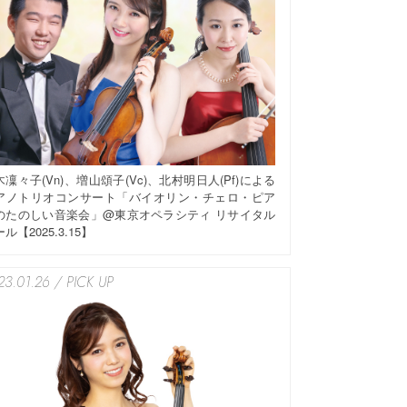
木凜々子(Vn)、増山頌子(Vc)、北村明日人(Pf)による
アノトリオコンサート「バイオリン・チェロ・ピア
のたのしい音楽会」@東京オペラシティ リサイタル
ル【2025.3.15】
23.01.26 / PICK UP