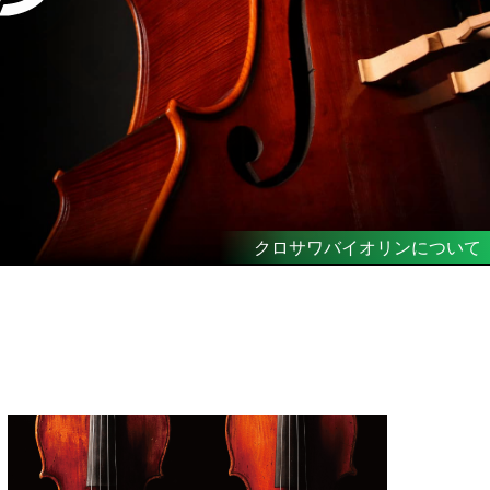
修理・調整に関する情報はこちら
クロサワバイオリンについて
音楽教室生徒募集中
音楽教室生徒募集中