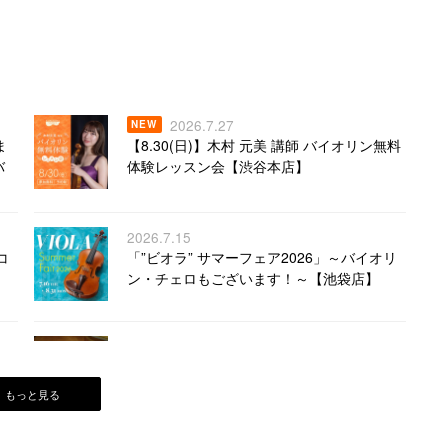
2026.7.27
NEW
ま
【8.30(日)】木村 元美 講師 バイオリン無料
バ
体験レッスン会【渋谷本店】
2026.7.15
コ
「”ビオラ” サマーフェア2026」～バイオリ
ン・チェロもございます！～【池袋店】
2026.7.1
！
【満枠御礼】コントラバス無料点検・調整
会【7.25｜コントラバス本店】※先着順！
もっと見る