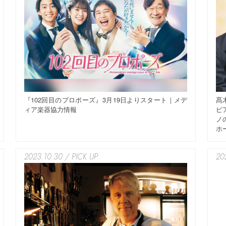
『102回目のプロポーズ』3月19日よりスタート｜メデ
髙
ィア楽器協力情報
ピ
ノ
ホー
2023.10.30 / PICK UP
20